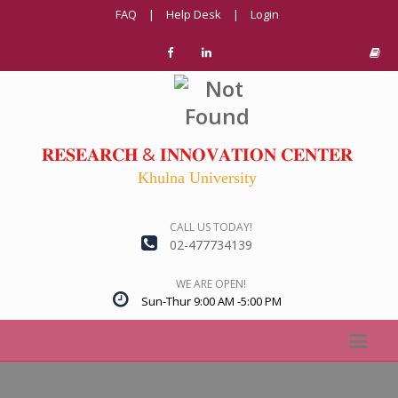
FAQ
|
Help Desk
|
Login
𝐑𝐄𝐒𝐄𝐀𝐑𝐂𝐇 & 𝐈𝐍𝐍𝐎𝐕𝐀𝐓𝐈𝐎𝐍 𝐂𝐄𝐍𝐓𝐄𝐑
Khulna University
CALL US TODAY!
02-477734139
WE ARE OPEN!
Sun-Thur 9:00 AM -5:00 PM