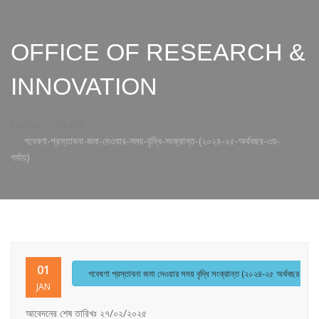
OFFICE OF RESEARCH &
INNOVATION
Home
Pages
গবেষণা-প্রস্তাবনা-জমা-দেওয়ার-সময়-বৃদ্ধি-সংক্রান্ত-(২০২৪-২৫-অর্থবছর-৩য়-
পর্যায়)
01
গবেষণা প্রস্তাবনা জমা দেওয়ার সময় বৃদ্ধি সংক্রান্ত (২০২৪-২৫ অর্থবছর ৩য় পর্
JAN
আবেদনের শেষ তারিখঃ ২৭/০২/২০২৫