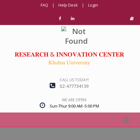
FAQ
|
Help Desk
|
Login
𝐑𝐄𝐒𝐄𝐀𝐑𝐂𝐇 & 𝐈𝐍𝐍𝐎𝐕𝐀𝐓𝐈𝐎𝐍 𝐂𝐄𝐍𝐓𝐄𝐑
Khulna University
CALL US TODAY!
02-477734139
WE ARE OPEN!
Sun-Thur 9:00 AM -5:00 PM